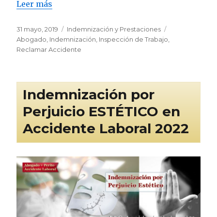
Leer más
Publicado
Categorías
Etiquetas
31 mayo, 2019
Indemnización y Prestaciones
el
Abogado
,
Indemnización
,
Inspección de Trabajo
,
Reclamar Accidente
Indemnización por
Perjuicio ESTÉTICO en
Accidente Laboral 2022