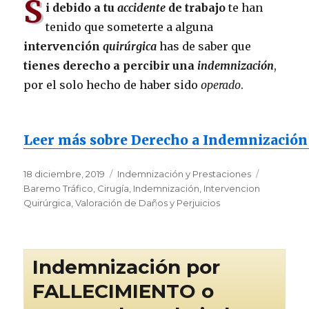
S
i debido a tu
accidente
de trabajo
te han
tenido que someterte a alguna
intervención
quirúrgica
has de saber que
tienes derecho a percibir una
indemnización
,
por el solo hecho de haber sido
operado
.
Leer más sobre Derecho a Indemnización p
Publicado
Categorías
Etiquetas
18 diciembre, 2019
Indemnización y Prestaciones
el
Baremo Tráfico
,
Cirugía
,
Indemnización
,
Intervencion
Quirúrgica
,
Valoración de Daños y Perjuicios
Indemnización por
FALLECIMIENTO o