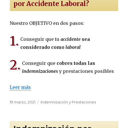
por Accidente Laboral?
Nuestro OBJETIVO en dos pasos:
1.
Conseguir que tu
accidente
sea
considerado como
laboral
2.
Conseguir que
cobres todas las
indemnizaciones
y prestaciones posibles
Leer más
Publicado
Categorías
19 marzo, 2021
Indemnización y Prestaciones
el