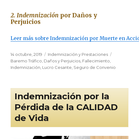
2. Indemnización
por Daños y
Perjuicios
Leer más sobre Indemnización por Muerte en Accid
Publicado
Categorías
Etiquetas
14 octubre, 2019
Indemnización y Prestaciones
el
Baremo Tráfico
,
Daños y Perjuicios
,
Fallecimiento
,
Indemnización
,
Lucro Cesante
,
Seguro de Convenio
Indemnización por la
Pérdida de la CALIDAD
de Vida