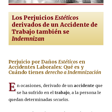
Los Perjuicios
Estéticos
derivados de un Accidente de
Trabajo también se
Indemnizan
Perjuicio por Daños
Estéticos
en
Accidentes Laborales: Qué es y
Cuándo tienes
derecho a Indemnización
E
n ocasiones, derivado de un
accidente
que
se ha sufrido en el
trabajo
, a la persona le
quedan determinadas
secuelas
.