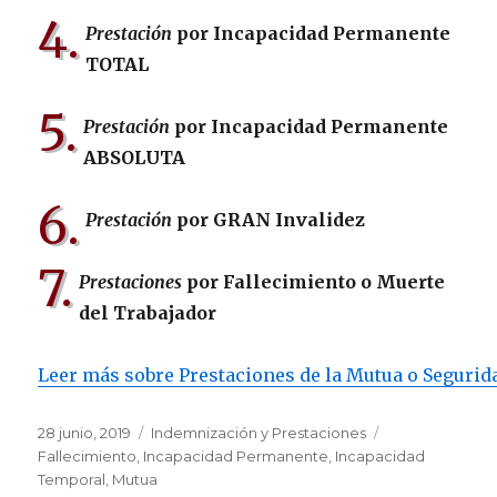
4.
Prestación
por Incapacidad Permanente
TOTAL
5.
Prestación
por Incapacidad Permanente
ABSOLUTA
6.
Prestación
por GRAN Invalidez
7.
Prestaciones
por Fallecimiento o Muerte
del Trabajador
Leer más sobre Prestaciones de la Mutua o Segurid
Publicado
Categorías
Etiquetas
28 junio, 2019
Indemnización y Prestaciones
el
Fallecimiento
,
Incapacidad Permanente
,
Incapacidad
Temporal
,
Mutua