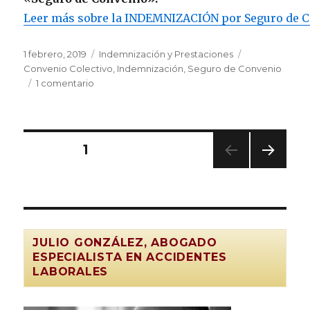
Leer más sobre la INDEMNIZACIÓN por Seguro de 
Publicado
Categorías
Etiquetas
1 febrero, 2019
Indemnización y Prestaciones
el
Convenio Colectivo
,
Indemnización
,
Seguro de Convenio
en
1 comentario
Indemnización
por
Accidente
de
Paginación
PÁGINA
1
Trabajo
por
PRÓ
de
el
XIMA
Seguro
PÁGI
entradas
NA
de
CONVENIO
JULIO GONZÁLEZ, ABOGADO
ESPECIALISTA EN ACCIDENTES
LABORALES