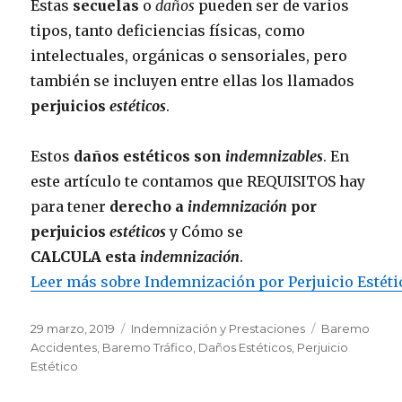
Estas
secuelas
o
daños
pueden ser de varios
tipos, tanto deficiencias físicas, como
intelectuales, orgánicas o sensoriales, pero
también se incluyen entre ellas los llamados
perjuicios
estéticos
.
Estos
daños estéticos son
indemnizables
. En
este artículo te contamos que REQUISITOS hay
para tener
derecho a
indemnización
por
perjuicios
estéticos
y Cómo se
CALCULA esta
indemnización
.
Leer más sobre Indemnización por Perjuicio Estéti
Publicado
Categorías
Etiquetas
29 marzo, 2019
Indemnización y Prestaciones
Baremo
el
Accidentes
,
Baremo Tráfico
,
Daños Estéticos
,
Perjuicio
Estético