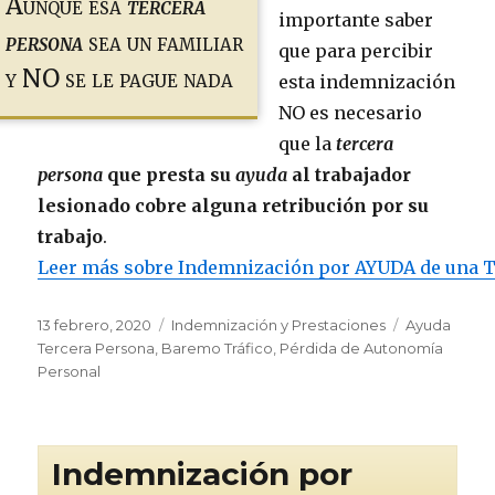
Aunque esa
tercera
importante saber
persona
sea un familiar
que para percibir
y NO se le pague nada
esta indemnización
NO es necesario
que la
tercera
persona
que presta su
ayuda
al trabajador
lesionado cobre alguna retribución por su
trabajo
.
Leer más sobre Indemnización por AYUDA de una 
Publicado
Categorías
Etiquetas
13 febrero, 2020
Indemnización y Prestaciones
Ayuda
el
Tercera Persona
,
Baremo Tráfico
,
Pérdida de Autonomía
Personal
Indemnización por