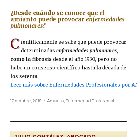
¿Desde cuándo se conoce que
el
amianto puede provocar
enfermedades
pulmonares
?
C
ientíficamente se sabe que puede provocar
determinadas
enfermedades pulmonares
,
como la fibrosis
desde el año 1930, pero no
hubo un consenso científico hasta la década de
los setenta.
Leer más sobre Enfermedades Profesionales por
Publicado
Categorías
17 octubre, 2018
Amianto
,
Enfermedad Profesional
el
JULIO GONZÁLEZ, ABOGADO