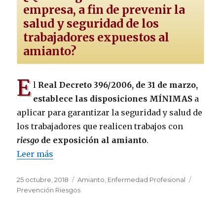
empresa, a fin de prevenir la
salud y seguridad de los
trabajadores expuestos al
amianto?
E
l
Real Decreto 396/2006, de 31 de marzo,
establece las disposiciones MÍNIMAS
a
aplicar para garantizar la seguridad y salud de
los trabajadores que realicen trabajos con
riesgo
de exposición al amianto
.
Leer más
Publicado
Categorías
Etiqueta
25 octubre, 2018
Amianto
,
Enfermedad Profesional
el
Prevención Riesgos