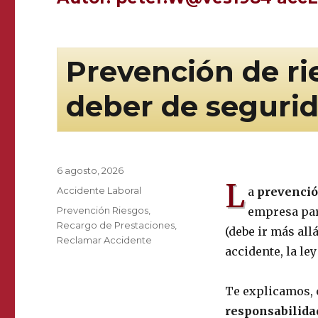
Prevención de rie
deber de seguri
Publicado
6 agosto, 2026
L
el
Categorías
Accidente Laboral
a
prevenció
Etiquetas
Prevención Riesgos
,
empresa para
Recargo de Prestaciones
,
(debe ir más all
Reclamar Accidente
accidente, la le
Te explicamos, 
responsabilida