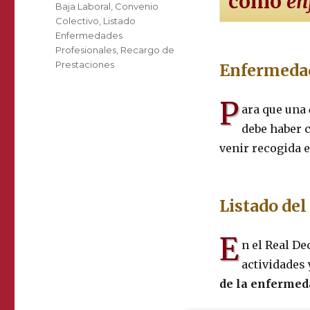
como
en
Etiquetas
Baja Laboral
,
Convenio
Colectivo
,
Listado
Enfermedades
Profesionales
,
Recargo de
Prestaciones
Enfermed
P
ara que una
debe haber 
venir recogida 
Listado del
E
n el Real De
actividades
de la enfermed