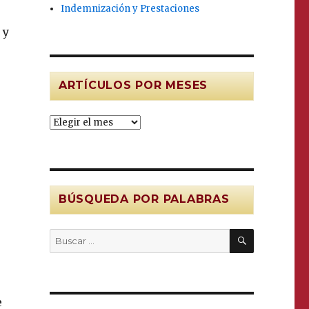
Indemnización y Prestaciones
y
n
ARTÍCULOS POR MESES
Artículos
por
MESES
BÚSQUEDA POR PALABRAS
BUSCAR
Buscar
por:
e