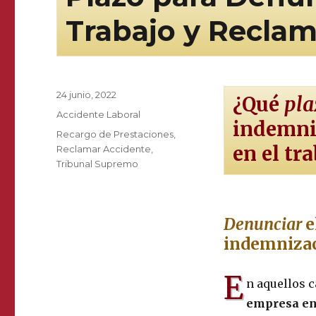
Trabajo y Recla
Publicado
24 junio, 2022
¿Qué
pla
el
Categorías
Accidente Laboral
indemniz
Etiquetas
Recargo de Prestaciones
,
en el tr
Reclamar Accidente
,
Tribunal Supremo
Denunciar
e
indemnizaci
E
n aquellos c
empresa en