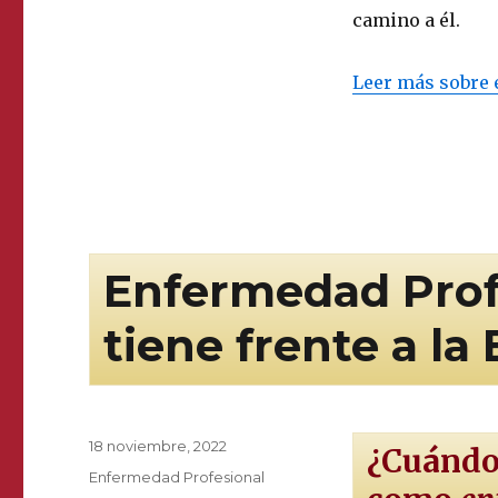
camino a él.
Leer más sobre 
Enfermedad Profe
tiene frente a 
Publicado
18 noviembre, 2022
¿Cuándo
el
Categorías
Enfermedad Profesional