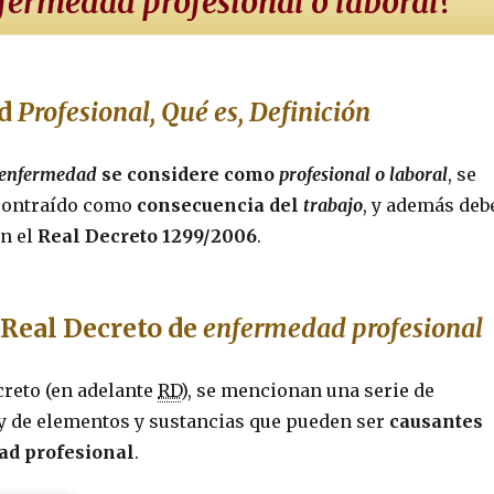
fermedad profesional o laboral
?
ad
Profesional, Qué es, Definición
enfermedad
se considere como
profesional o laboral
, se
contraído como
consecuencia del
trabajo
, y además deb
en el
Real Decreto 1299/2006
.
 Real Decreto de
enfermedad profesional
creto (en adelante
RD
), se mencionan una serie de
 y de elementos y sustancias que pueden ser
causantes
ad profesional
.