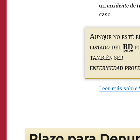
un
accidente de t
caso.
Aunque no esté e
listado
del
RD
p
también ser
enfermedad profe
Leer más sobre 
Plazo para Denun