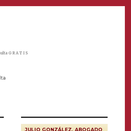
lta G R A T I S
lta
JULIO GONZÁLEZ, ABOGADO