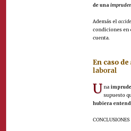
de una
impruden
Además el
accid
condiciones en 
cuenta.
En caso de
laboral
U
na
imprude
supuesto q
hubiera enten
CONCLUSIONES