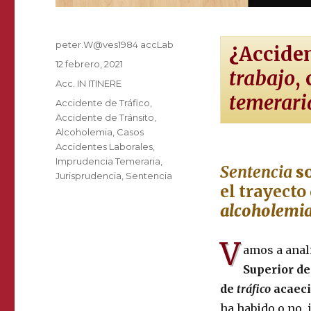
Autor
peter.W@ves1984 accLab
¿
Accide
Publicado
12 febrero, 2021
trabajo
,
el
Categorías
Acc. IN ITINERE
temerari
Etiquetas
Accidente de Tráfico
,
Accidente de Tránsito
,
Alcoholemia
,
Casos
Accidentes Laborales
,
Imprudencia Temeraria
,
Sentencia
s
Jurisprudencia
,
Sentencia
el trayecto
alcoholemi
V
amos a anal
Superior de
de
tráfico
acaeci
ha habido o no,