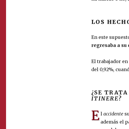
LOS HECH
En este supuest
regresaba a su 
El trabajador e
del 0,92%, cuan
¿SE TRAT
ITINERE
?
E
l
accidente
su
además el p