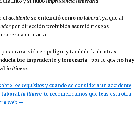
n distinto y sí hubo
imprudencia temeraria
o el
accidente
se entendió como
no laboral
, ya que al
jador
por dirección prohibida asumió riesgos
 manera voluntaria.
pusiera su vida en peligro y también la de otras
nducta fue imprudente y temeraria
, por lo que
no hay
ral
in itinere
.
sobre los
requisitos
y cuando se considera un accidente
 laboral
in itinere
, te recomendamos que leas esta otra
tra web →