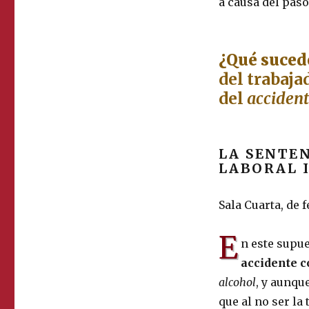
a causa del paso
¿Qué sucede
del trabaja
del
accident
LA SENTEN
LABORAL I
Sala Cuarta, de 
E
n este supu
accidente 
alcohol
, y aunqu
que al no ser la 