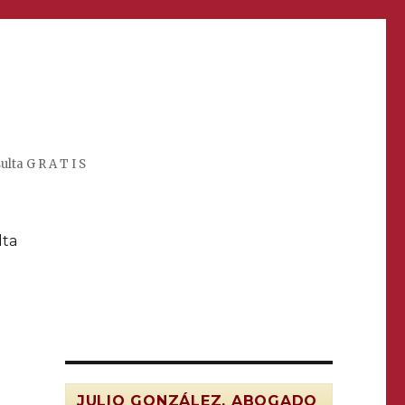
lta G R A T I S
lta
JULIO GONZÁLEZ, ABOGADO