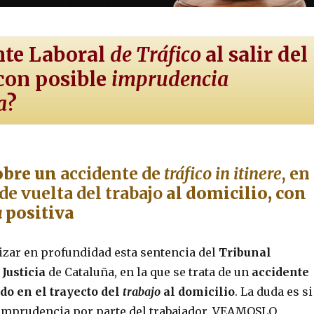
nte Laboral
de Tráfico
al salir del
 con posible
imprudencia
a
?
obre un
accidente de
tráfico in itinere
, en
 de vuelta del trabajo
al domicilio, con
a
positiva
izar en profundidad esta sentencia del
Tribunal
 Justicia
de Cataluña, en la que se trata de un
accidente
do en el trayecto del
trabajo
al domicilio
. La duda es si
 imprudencia por parte del trabajador. VEAMOSLO.