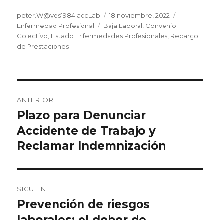
Autor
Publicado
Categorías
peter.W@ves1984 accLab
18 noviembre, 2022
Etiquetas
el
Enfermedad Profesional
Baja Laboral
,
Convenio
Colectivo
,
Listado Enfermedades Profesionales
,
Recargo
de Prestaciones
Navegación
ANTERIOR
de
Plazo para Denunciar
Entrada
anterior:
Accidente de Trabajo y
entradas
Reclamar Indemnización
SIGUIENTE
Prevención de riesgos
Entrada
siguiente:
laborales: el deber de