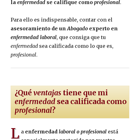
la
enfermedad
se califique como
profesional
.
Para ello es indispensable, contar con el
asesoramiento de un
Abogado
experto en
enfermedad laboral
, que consiga que tu
enfermedad
sea calificada como lo que es,
profesional
.
¿Qué
ventajas
tiene que mi
enfermedad
sea calificada como
profesional
?
L
a
enfermedad
laboral o profesional
está