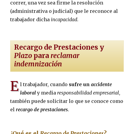
correr, una vez sea firme la resolución
(administrativa o judicial) que le reconoce al
trabajador dicha
incapacidad
.
Recargo de Prestaciones y
Plazo
para
reclamar
indemnización
E
l trabajador, cuando
sufre un
accidente
laboral
y media
responsabilidad empresarial
,
también puede solicitar lo que se conoce como
el
recargo de prestaciones
.
¿Qué es el
Recargo de Prestaciones
?