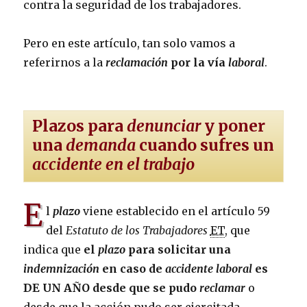
contra la seguridad de los trabajadores.
Pero en este artículo, tan solo vamos a
referirnos a la
reclamación
por la vía
laboral
.
Plazos para
denunciar
y poner
una
demanda
cuando sufres un
accidente en el trabajo
E
l
plazo
viene establecido en el artículo 59
del
Estatuto de los Trabajadores
ET
, que
indica que
el
plazo
para solicitar una
indemnización
en caso de
accidente laboral
es
DE UN AÑO desde que se pudo
reclamar
o