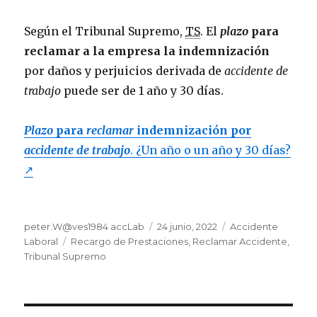
Según el Tribunal Supremo,
TS
. El
plazo
para
reclamar a la empresa la indemnización
por daños y perjuicios derivada de
accidente de
trabajo
puede ser de 1 año y 30 días.
Plazo
para
reclamar
indemnización por
accidente de trabajo
. ¿Un año o un año y 30 días?
↗
Autor
Publicado
Categorías
peter.W@ves1984 accLab
24 junio, 2022
Accidente
Etiquetas
el
Laboral
Recargo de Prestaciones
,
Reclamar Accidente
,
Tribunal Supremo