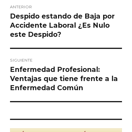
Navegación
ANTERIOR
de
Despido estando de Baja por
Entrada
anterior:
Accidente Laboral ¿Es Nulo
entradas
este Despido?
SIGUIENTE
Enfermedad Profesional:
Entrada
siguiente:
Ventajas que tiene frente a la
Enfermedad Común