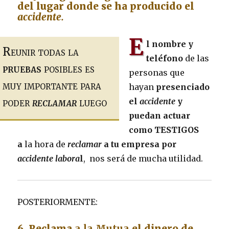
del lugar donde se ha producido el
accidente.
E
l nombre y
Reunir todas la
teléfono
de las
pruebas
posibles es
personas que
muy importante para
hayan
presenciado
poder
reclamar
luego
el
accidente
y
puedan
actuar
como TESTIGOS
a
la hora de
reclamar
a tu empresa por
accidente labora
l
, nos será de mucha utilidad.
POSTERIORMENTE:
6. Reclama
a la Mutua
el dinero de