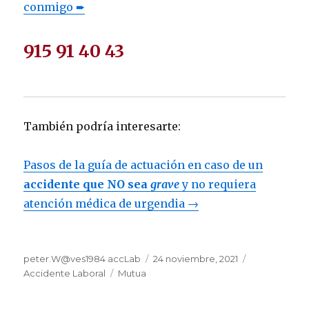
conmigo ➨
915 91 40 43
También podría interesarte:
Pasos de la guía de actuación en caso de un
accidente que NO sea
grave
y no requiera
atención médica de urgendia →
Autor
Publicado
Categorías
peter.W@ves1984 accLab
24 noviembre, 2021
Etiquetas
el
Accidente Laboral
Mutua