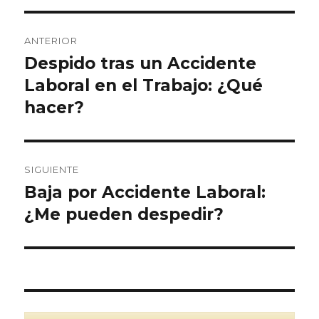
Navegación
ANTERIOR
de
Despido tras un Accidente
Entrada
anterior:
Laboral en el Trabajo: ¿Qué
entradas
hacer?
SIGUIENTE
Baja por Accidente Laboral:
Entrada
siguiente:
¿Me pueden despedir?