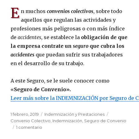
E
n muchos
convenios colectivos
, sobre todo
aquellos que regulan las actividades y
profesiones más peligrosas o con más índice
de
accidentes
, se establece la
obligación de que
la empresa contrate un
seguro
que cubra los
accidentes
que puedan sufrir sus trabajadores
en el desarrollo de su trabajo.
A este Seguro, se le suele conocer como
«
Seguro de Convenio».
Leer más sobre la INDEMNIZACIÓN por Seguro de 
Publicado
Categorías
Etiquetas
1 febrero, 2019
Indemnización y Prestaciones
el
Convenio Colectivo
,
Indemnización
,
Seguro de Convenio
en
1 comentario
Indemnización