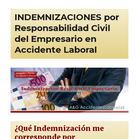
por
Accidente
de
INDEMNIZACIONES por
Trabajo
Responsabilidad Civil
por
el
del Empresario en
Seguro
de
Accidente Laboral
CONVENIO
¿Qué Indemnización me
corresponde por