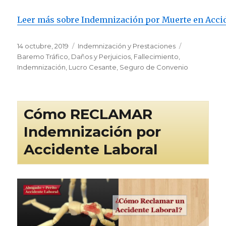
Leer más sobre Indemnización por Muerte en Accid
Publicado
Categorías
Etiquetas
14 octubre, 2019
Indemnización y Prestaciones
el
Baremo Tráfico
,
Daños y Perjuicios
,
Fallecimiento
,
Indemnización
,
Lucro Cesante
,
Seguro de Convenio
Cómo RECLAMAR
Indemnización por
Accidente Laboral