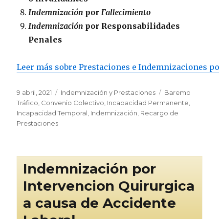
Indemnización
por
Fallecimiento
Indemnización
por Responsabilidades
Penales
Leer más sobre Prestaciones e Indemnizaciones po
Publicado
Categorías
Etiquetas
9 abril, 2021
Indemnización y Prestaciones
Baremo
el
Tráfico
,
Convenio Colectivo
,
Incapacidad Permanente
,
Incapacidad Temporal
,
Indemnización
,
Recargo de
Prestaciones
Indemnización por
Intervencion Quirurgica
a causa de Accidente