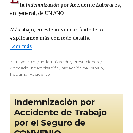
tu
Indemnización
por Accidente
Laboral
es,
en general, de UN AÑO.
Más abajo, en este mismo artículo te lo
explicamos más con todo detalle.
Leer más
Publicado
Categorías
Etiquetas
31 mayo, 2019
Indemnización y Prestaciones
el
Abogado
,
Indemnización
,
Inspección de Trabajo
,
Reclamar Accidente
Indemnización por
Accidente de Trabajo
por el Seguro de