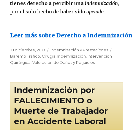
tienes derecho a percibir una
indemnización
,
por el solo hecho de haber sido
operado
.
Leer más sobre Derecho a Indemnización p
Publicado
Categorías
Etiquetas
18 diciembre, 2019
Indemnización y Prestaciones
el
Baremo Tráfico
,
Cirugía
,
Indemnización
,
Intervencion
Quirúrgica
,
Valoración de Daños y Perjuicios
Indemnización por
FALLECIMIENTO o
Muerte de Trabajador
en Accidente Laboral