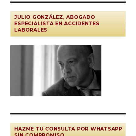
del
Empresar
en
JULIO GONZÁLEZ, ABOGADO
los
ESPECIALISTA EN ACCIDENTES
Accident
LABORALES
de
Trabajo
HAZME TU CONSULTA POR WHATSAPP
SIN COMPROMISO