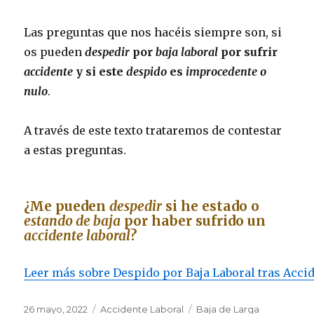
Las preguntas que nos hacéis siempre son, si
os pueden
despedir
por
baja laboral
por sufrir
accidente
y si este
despido
es
improcedente o
nulo
.
A través de este texto trataremos de contestar
a estas preguntas.
¿Me pueden
despedir
si he estado o
estando de baja
por haber sufrido un
accidente laboral
?
Leer más sobre Despido por Baja Laboral tras Acci
Publicado
Categorías
Etiquetas
26 mayo, 2022
Accidente Laboral
Baja de Larga