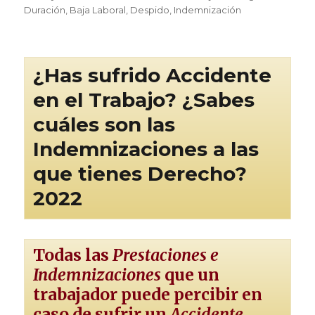
el
Duración
,
Baja Laboral
,
Despido
,
Indemnización
¿Has sufrido Accidente
en el Trabajo? ¿Sabes
cuáles son las
Indemnizaciones a las
que tienes Derecho?
2022
Todas las
Prestaciones e
Indemnizaciones
que un
trabajador puede percibir en
caso de sufrir un
Accidente