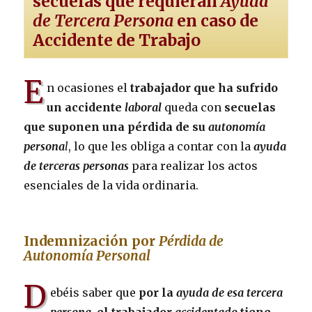
secuelas que requieran
Ayuda
de Tercera Persona
en caso de
Accidente de Trabajo
E
n ocasiones el
trabajador que ha sufrido
un accidente
laboral
queda con
secuelas
que suponen una pérdida de su
autonomía
persona
l
, lo que les obliga a contar con la
ayuda
de terceras personas
para realizar los actos
esenciales de la vida ordinaria.
Indemnización
por
Pérdida de
Autonomía Personal
D
ebéis saber que
por la
ayuda de esa tercera