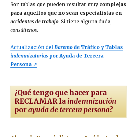
Son tablas que pueden resultar muy
complejas
para aquellos que no sean especialistas en
accidentes de trabajo
. Si tiene alguna duda,
consúltenos
.
Actualización del
Baremo
de Tráfico y Tablas
indemnizatorias
por Ayuda de Tercera
Persona
↗
¿Qué tengo que hacer para
RECLAMAR la
indemnización
por
ayuda de tercera persona
?