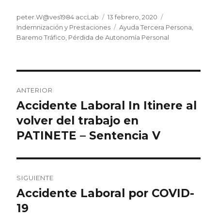
Autor
Publicado
Categorías
peter.W@ves1984 accLab
13 febrero, 2020
el
Etiquetas
Indemnización y Prestaciones
Ayuda Tercera Persona
,
Baremo Tráfico
,
Pérdida de Autonomía Personal
Navegación
ANTERIOR
de
Accidente Laboral In Itinere al
Entrada
anterior:
volver del trabajo en
entradas
PATINETE – Sentencia V
SIGUIENTE
Accidente Laboral por COVID-
Entrada
siguiente:
19