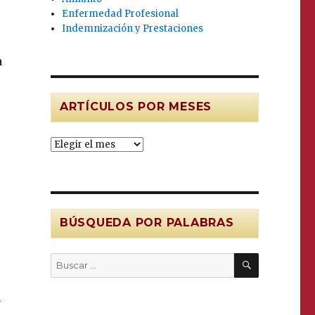
Enfermedad Profesional
Indemnización y Prestaciones
a
ARTÍCULOS POR MESES
Artículos
por
MESES
BÚSQUEDA POR PALABRAS
BUSCAR
Buscar
por:
l