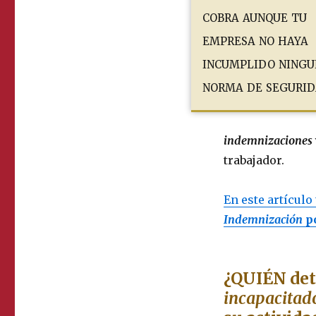
cobra aunque tu
empresa no haya
incumplido ning
norma de seguri
indemnizaciones
trabajador.
En este artícul
Indemnización
po
¿QUIÉN det
incapacitad