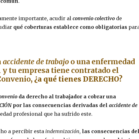
 común
.
amente importante, acudir al
convenio colectivo
de
tudiar
qué coberturas establece como obligatorias
par
n
accidente de trabajo
o una enfermedad
 y tu empresa tiene contratado el
Convenio
, ¿a qué tienes DERECHO?
convenio
da derecho al trabajador a cobrar una
CIÓN
por las consecuencias derivadas del
accidente de
dad profesional que ha sufrido este.
ho a percibir esta
indemnización
,
las consecuencias de