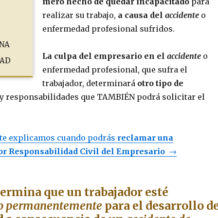
mero hecho de quedar incapacitado
para
realizar su trabajo,
a causa del
accidente
o
enfermedad profesional sufridos.
una
La culpa del empresario en el
accidente
o
dad
enfermedad profesional, que sufra el
trabajador, determinará
otro tipo de
y responsabilidades que TAMBIÉN podrá solicitar el
o te explicamos cuando podrás
reclamar una
r Responsabilidad Civil del Empresario
→
ermina que un trabajador esté
o
permanentemente
para el desarrollo d