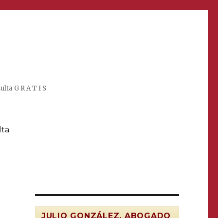
lta G R A T I S
lta
JULIO GONZÁLEZ, ABOGADO