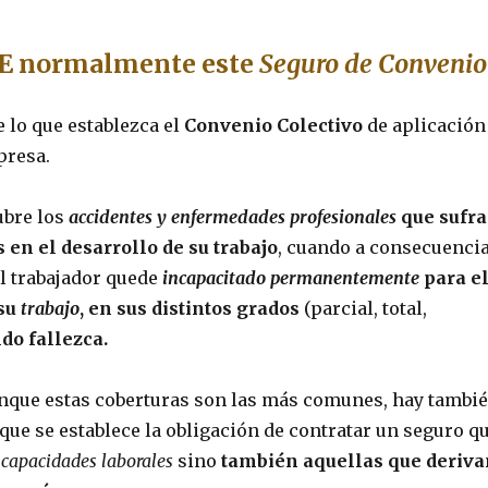
E normalmente este
Seguro de Convenio
 lo que establezca el
Convenio Colectivo
de aplicación
presa.
bre los
accidentes y enfermedades profesionales
que sufr
s en el desarrollo de su trabajo
, cuando a consecuenci
l trabajador quede
incapacitado permanentemente
para e
su
trabajo
, en sus distintos grados
(parcial, total,
do fallezca.
nque estas coberturas son las más comunes, hay tambi
que se establece la obligación de contratar un seguro q
ncapacidades laborales
sino
también aquellas que deriva