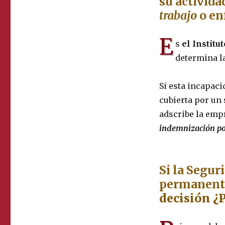
su activida
trabajo
o en
E
s
el Institu
determina la
Si esta incapaci
cubierta por un 
adscribe la empr
indemnización po
Si la Segur
permanent
decisión ¿