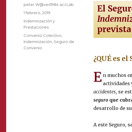
Autor
peter.W@ves1984 accLab
El Segu
Publicado
1 febrero, 2019
Indemni
el
Categorías
Indemnización y
prevista
Prestaciones
Etiquetas
Convenio Colectivo
,
Indemnización
,
Seguro de
Convenio
¿QUÉ es el
E
n muchos
c
actividades
accidentes
, se es
seguro
que cubr
desarrollo de su
A este Seguro, s