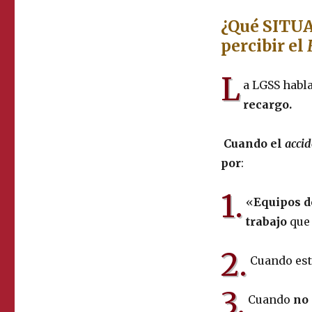
¿Qué SITUA
percibir el
L
a LGSS habl
recargo.
Cuando el
accid
por
:
1.
«
Equipos d
trabajo
qu
2.
Cuando est
3.
Cuando
no