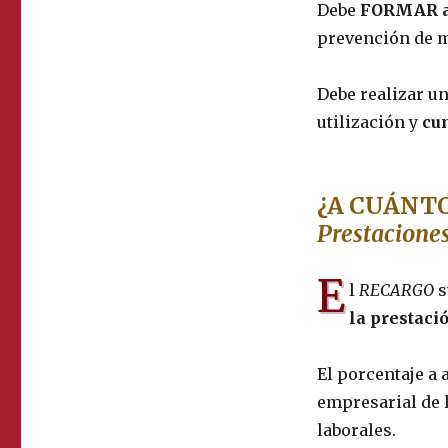
Debe
FORMAR
a
prevención de m
Debe realizar u
utilización y
cu
¿A CUÁNTO 
Prestacione
E
l
RECARGO
s
la prestaci
El porcentaje a 
empresarial de 
laborales.