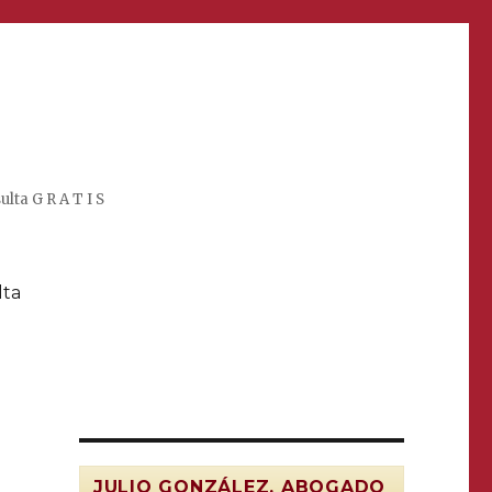
lta G R A T I S
lta
JULIO GONZÁLEZ, ABOGADO