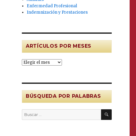
Enfermedad Profesional
Indemnización y Prestaciones
ARTÍCULOS POR MESES
Artículos
por
MESES
BÚSQUEDA POR PALABRAS
BUSCAR
Buscar
.
por: