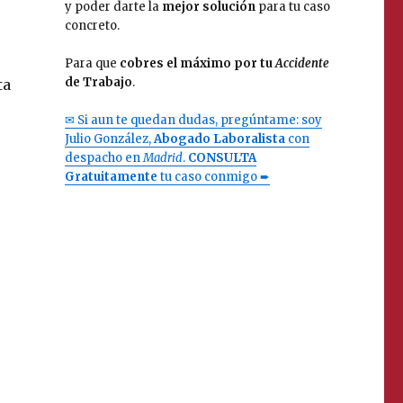
y poder darte la
mejor solución
para tu caso
concreto.
Para que
cobres el máximo por tu
Accidente
de Trabajo
.
ta
✉ Si aun te quedan dudas, pregúntame: soy
Julio González,
Abogado Laboralista
con
despacho en
Madrid
.
CONSULTA
Gratuitamente
tu caso conmigo ➨
e