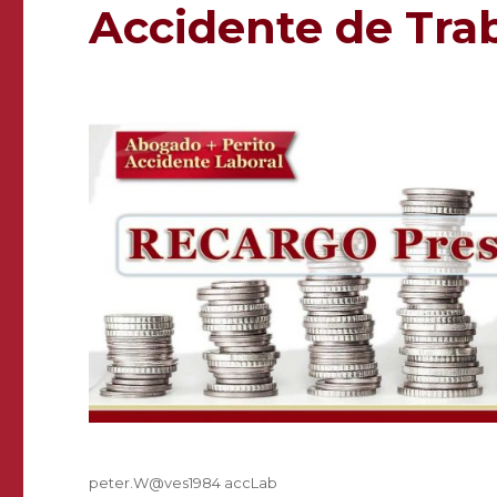
Accidente de Tra
Autor
peter.W@ves1984 accLab