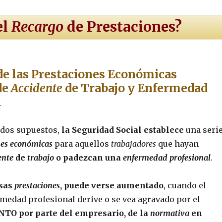
el
Recargo
de Prestaciones?
 las Prestaciones Económicas
de
Accidente
de Trabajo y Enfermedad
l
dos supuestos,
la Seguridad Social establece
una seri
nes económicas
para aquellos
trabajadores
que hayan
ente
de
trabajo
o padezcan una
enfermedad profesional
.
esas
prestaciones
, puede verse aumentado
, cuando el
medad profesional derive o se vea agravado por el
NTO
por parte del empresario, de la
normativa
en