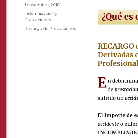
Publicado
1 noviembre, 2018
el
Categorías
Indemnización y
¿Qué es 
Prestaciones
Etiquetas
Recargo de Prestaciones
RECARGO de
Derivadas 
Profesiona
E
n determina
de
prestacio
sufrido un
accid
El importe de 
accidente
o enfer
INCUMPLIMIE