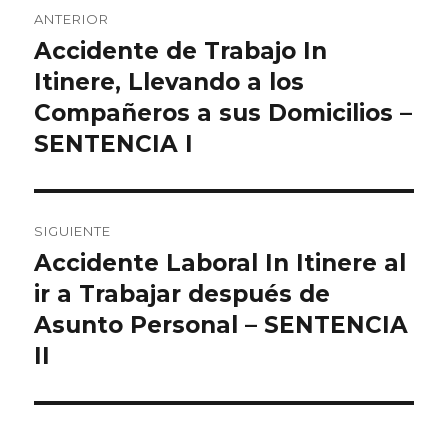
Navegación
ANTERIOR
de
Accidente de Trabajo In
Entrada
anterior:
Itinere, Llevando a los
entradas
Compañeros a sus Domicilios –
SENTENCIA I
SIGUIENTE
Accidente Laboral In Itinere al
Entrada
siguiente:
ir a Trabajar después de
Asunto Personal – SENTENCIA
II