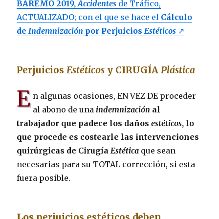
BAREMO 2019,
Accidentes
de Tráfico,
ACTUALIZADO; con el que se hace el
Cálculo
de
Indemnización
por Perjuicios
Estéticos
↗
Perjuicios
Estéticos
y CIRUGÍA
Plástica
E
n algunas ocasiones, EN VEZ DE proceder
al abono de una
indemnización
al
trabajador que padece los daños
estéticos
, lo
que procede es costearle las intervenciones
quirúrgicas de Cirugía
Estética
que sean
necesarias para su TOTAL corrección, si esta
fuera posible.
Los
perjuicios estéticos deben