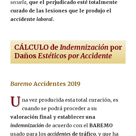
secuela
,
que el perjudicado esté totalmente
curado de las lesiones que le produjo el
accidente
laboral
.
CÁLCULO de
Indemnización
por
Daños
Estéticos por Accidente
Baremo
Accidentes 2019
U
na vez producida esta total curación, es
cuando se podrá proceder a su
valoración final y establecer una
indemnización
de acuerdo con el
BAREMO
usado para los
accidentes
de tráfico
, y que ha