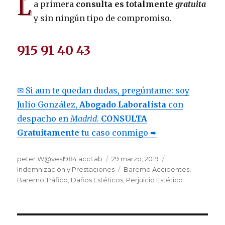
L
a primera
consulta es totalmente
gratuita
y sin ningún tipo de compromiso.
915 91 40 43
✉ Si aun te quedan dudas, pregúntame: soy
Julio González,
Abogado Laboralista
con
despacho en
Madrid
.
CONSULTA
Gratuitamente
tu caso conmigo ➨
Autor
Publicado
Categorías
peter.W@ves1984 accLab
29 marzo, 2019
el
Etiquetas
Indemnización y Prestaciones
Baremo Accidentes
,
Baremo Tráfico
,
Daños Estéticos
,
Perjuicio Estético