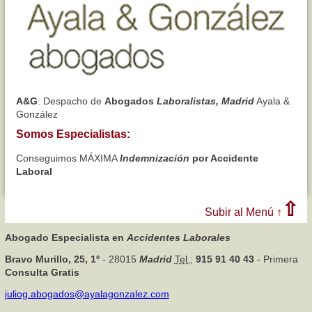
A&G
: Despacho de
Abogados
Laboralistas, Madrid
Ayala &
González
Somos
Especialistas
:
Conseguimos MÁXIMA
Indemnización
por Accidente
Laboral
Subir al Menú ↑
Abogado Especialista en
Accidentes Laborales
Bravo Murillo, 25, 1º
- 28015
Madrid
Tel.
;
915 91 40 43
- Primera
Consulta Gratis
juliog.abogados@ayalagonzalez.com