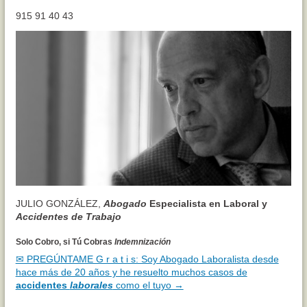
915 91 40 43
JULIO GONZÁLEZ,
Abogado
Especialista en Laboral y
Accidentes de Trabajo
Solo Cobro, si Tú Cobras
Indemnización
✉ PREGÚNTAME G r a t i s: Soy Abogado Laboralista desde
hace más de 20 años y he resuelto muchos casos de
accidentes
laborales
como el tuyo →