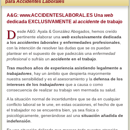
para
Accidentes Laborales
A
&
G: www.
ACCIDENTESLABORAL
.ES Una
web
dedicada EXCLUSIVAMENTE al
accidente
de trabajo
D
esde A&G: Ayala & González Abogados, hemos creído
pertinente elaborar una
web
exclusivamente dedicada
a los
accidentes laborales
y enfermedades profesionales
,
con la intención de resolver las dudas que se os puedan
plantear en el supuesto de que padezcáis una
enfermedad
profesional
o sufráis un
accidente
en el trabajo
.
Tras muchos años de experiencia asistiendo legalmente a
trabajadores
, hay un ámbito que despierta mayormente
nuestra sensibilidad y es el asesoramiento y la
defensa de los
intereses de los
trabajadores
que a causa o como
consecuencia de realizar su trabajo ven mermada su salud.
A la situación normal de incertidumbre que se da en cualquier
conflicto laboral se le une, en estas ocasiones, el hecho de que
el trabajador no se encuentra bien, ya sea física o
psicológicamente, generándose así una
situación añadida de
indefensión
.