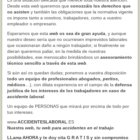
Es una situación delicada que merece toda nuestra atención.
Desde esta
web
queremos que
conozcáis los
derechos
que
os asisten
y también las obligaciones que la normativa vigente
os impone tanto a vosotros, trabajadores, como a vuestro
empleador o empresario.
Esperamos que esta
web
os sea de gran ayuda
, y aunque
nuestro deseo sería que no ocurriesen imprevistos laborales
que ocasionaran daño a ningún trabajador, si finalmente se
dieran queremos paliar, en la medida de nuestras
posibilidades, ese menoscabo brindándoos un
asesoramiento
técnico
sencillo a través de esta
web
.
Si aún así os quedan dudas; ponemos a vuestra disposición
todo un
equipo de profesionales
abogados, peritos
,
médicos
…), con dilata experiencia en el campo de la
defensa
jurídica de los intereses de los trabajadores en caso de
accidente laboral
.
Un equipo de PERSONAS que mirará por encima de todo por
tus intereses.
www.
ACCIDENTESLABORAL
.ES
Nuestra
web, tu web para accidentes en el trabajo
LLama AHORA y te doy cita G R A T I S y sin compromiso